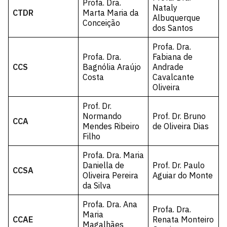
Profa. Dra.
Nataly
CTDR
Marta Maria da
Albuquerque
Conceição
dos Santos
Profa. Dra.
Profa. Dra.
Fabiana de
CCS
Bagnólia Araújo
Andrade
Costa
Cavalcante
Oliveira
Prof. Dr.
Normando
Prof. Dr. Bruno
CCA
Mendes Ribeiro
de Oliveira Dias
Filho
Profa. Dra. Maria
Daniella de
Prof. Dr. Paulo
CCSA
Oliveira Pereira
Aguiar do Monte
da Silva
Profa. Dra. Ana
Profa. Dra.
Maria
CCAE
Renata Monteiro
Magalhães