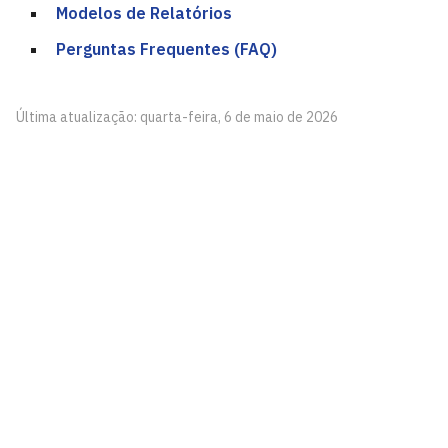
Modelos de Relatórios
Perguntas Frequentes (FAQ)
Última atualização: quarta-feira, 6 de maio de 2026
Pró-Reitoria de Pesquisa - PROPESQ
Cidade Universitária, João Pessoa - Paraíba
CEP: 58.051-900
Telefone: +55 (83) 3216-7200